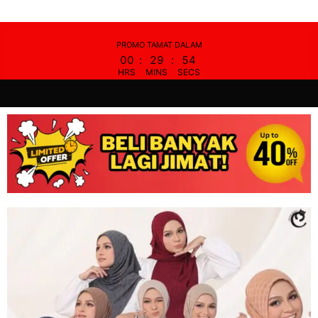
Skip
to
content
PROMO TAMAT DALAM
00
:
29
:
53
HRS
MINS
SECS