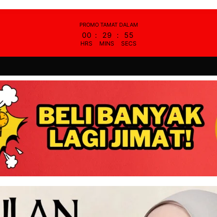
PROMO TAMAT DALAM
00
:
29
:
54
HRS
MINS
SECS