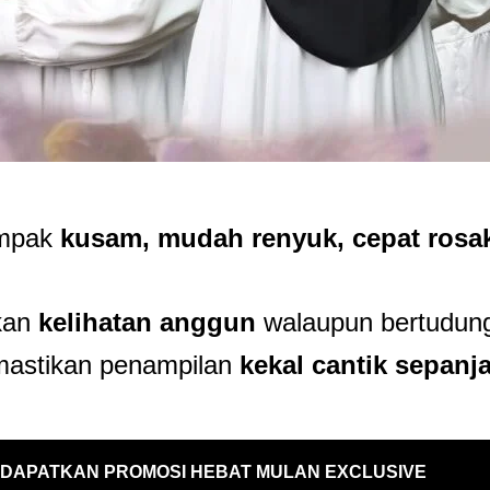
ampak
kusam, mudah renyuk, cepat rosak
kan
kelihatan anggun
walaupun bertudung 
mastikan penampilan
kekal cantik sepanj
DAPATKAN PROMOSI HEBAT MULAN EXCLUSIVE