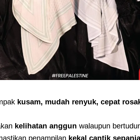
ampak
kusam, mudah renyuk, cepat rosak
akan
kelihatan anggun
walaupun bertudung
mastikan penampilan
kekal cantik sepanj