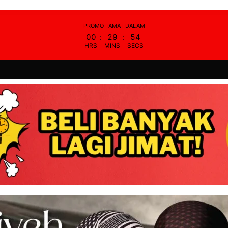
PROMO TAMAT DALAM
00
:
29
:
52
HRS
MINS
SECS