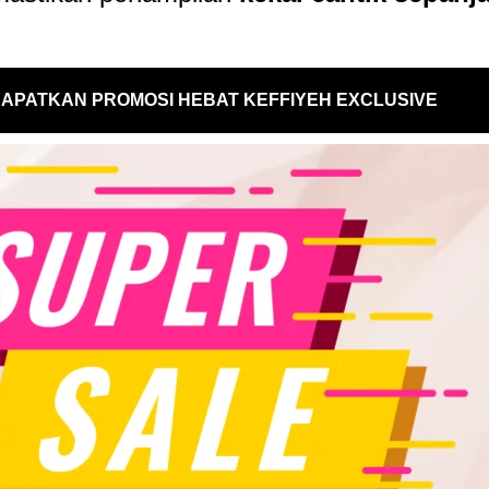
APATKAN PROMOSI HEBAT KEFFIYEH EXCLUSIVE