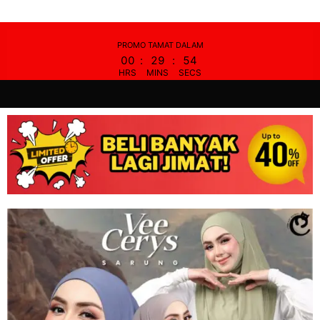
Skip
to
content
PROMO TAMAT DALAM
00
:
29
:
53
HRS
MINS
SECS