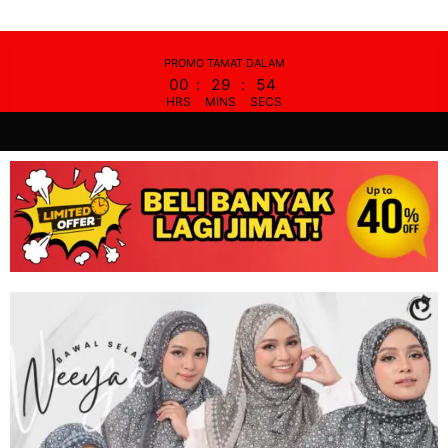
Skip
to
content
PROMO TAMAT DALAM
00
:
29
:
53
HRS
MINS
SECS